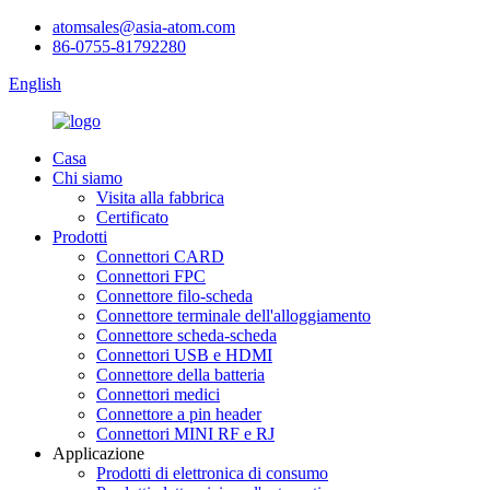
atomsales@asia-atom.com
86-0755-81792280
English
Casa
Chi siamo
Visita alla fabbrica
Certificato
Prodotti
Connettori CARD
Connettori FPC
Connettore filo-scheda
Connettore terminale dell'alloggiamento
Connettore scheda-scheda
Connettori USB e HDMI
Connettore della batteria
Connettori medici
Connettore a pin header
Connettori MINI RF e RJ
Applicazione
Prodotti di elettronica di consumo