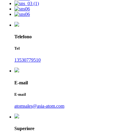
Telefono
Tel
13530779510
E-mail
E-mail
atomsales@asia-atom.com
Superiore