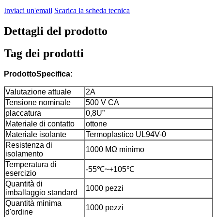
Inviaci un'email
Scarica la scheda tecnica
Dettagli del prodotto
Tag dei prodotti
Prodotto
Specifica:
Valutazione attuale
2A
Tensione nominale
500 V CA
placcatura
0,8U”
Materiale di contatto
ottone
Materiale isolante
Termoplastico UL94V-0
Resistenza di
1000 MΩ minimo
isolamento
Temperatura di
-55℃~+105℃
esercizio
Quantità di
1000 pezzi
imballaggio standard
Quantità minima
1000 pezzi
d'ordine