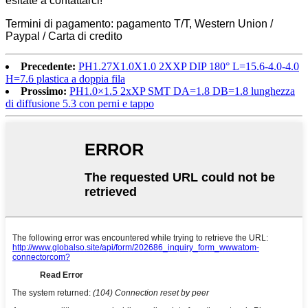
esitate a contattarci!
Termini di pagamento: pagamento T/T, Western Union /
Paypal / Carta di credito
Precedente:
PH1.27X1.0X1.0 2XXP DIP 180° L=15.6-4.0-4.0
H=7.6 plastica a doppia fila
Prossimo:
PH1.0×1.5 2xXP SMT DA=1.8 DB=1.8 lunghezza
di diffusione 5.3 con perni e tappo