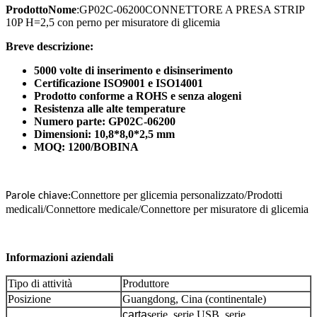
Prodotto
Nome
:GP02C-06200
CONNETTORE A PRESA STRIP
10P H=2,5 con perno per misuratore di glicemia
Breve descrizione:
5000 volte di inserimento e disinserimento
Certificazione ISO9001 e ISO14001
Prodotto conforme a ROHS e senza alogeni
Resistenza alle alte temperature
Numero parte: GP02C-06200
Dimensioni: 10,8*8,0*2,5 mm
MOQ: 1200/BOBINA
Connettore per glicemia personalizzato/Prodotti
Parole chiave:
medicali/Connettore medicale/Connettore per misuratore di glicemia
Informazioni aziendali
Tipo di attività
Produttore
Posizione
Guangdong, Cina (continentale)
carta
serie, serie USB, serie