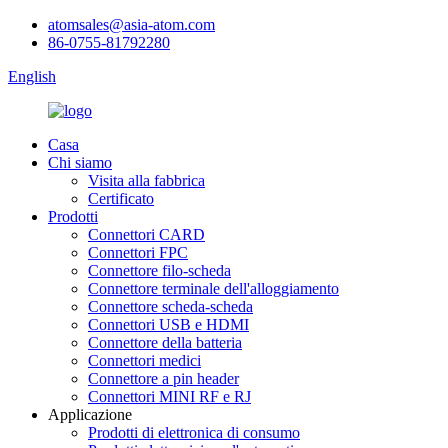
atomsales@asia-atom.com
86-0755-81792280
English
Casa
Chi siamo
Visita alla fabbrica
Certificato
Prodotti
Connettori CARD
Connettori FPC
Connettore filo-scheda
Connettore terminale dell'alloggiamento
Connettore scheda-scheda
Connettori USB e HDMI
Connettore della batteria
Connettori medici
Connettore a pin header
Connettori MINI RF e RJ
Applicazione
Prodotti di elettronica di consumo