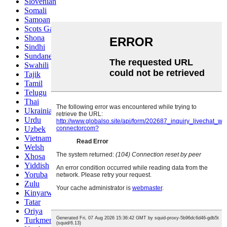
Slovenian
Somali
Samoan
Scots Gaelic
Shona
Sindhi
Sundanese
Swahili
Tajik
Tamil
Telugu
Thai
Ukrainian
Urdu
Uzbek
Vietnamese
Welsh
Xhosa
Yiddish
Yoruba
Zulu
Kinyarwanda
Tatar
Oriya
Turkmen