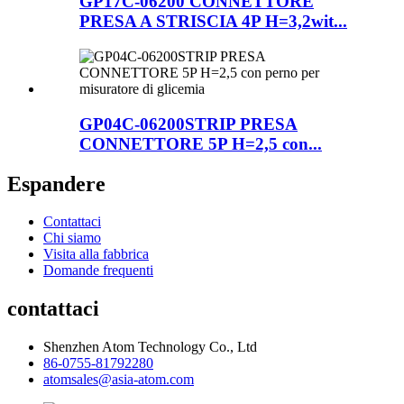
GP17C-06200 CONNETTORE
PRESA A STRISCIA 4P H=3,2wit...
GP04C-06200STRIP PRESA
CONNETTORE 5P H=2,5 con...
Espandere
Contattaci
Chi siamo
Visita alla fabbrica
Domande frequenti
contattaci
Shenzhen Atom Technology Co., Ltd
86-0755-81792280
atomsales@asia-atom.com