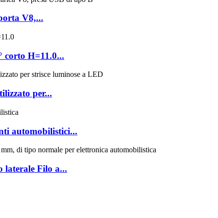
orta V8,...
 corto H=11.0...
lizzato per...
i automobilistici...
aterale Filo a...