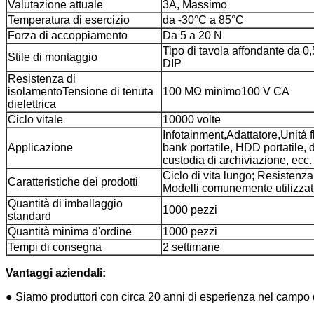
Valutazione attuale
3A, Massimo
Temperatura di esercizio
da -30°C a 85°C
Forza di accoppiamento
Da 5 a 20 N
Tipo di tavola affondante da 0
Stile di montaggio
DIP
Resistenza di
isolamento
Tensione di tenuta
100 MΩ minimo
100 V CA
dielettrica
Ciclo vitale
10000 volte
Infotainment,Adattatore,Unità f
Applicazione
bank portatile, HDD portatile, 
custodia di archiviazione, ecc.
Ciclo di vita lungo; Resistenza
Caratteristiche dei prodotti
Modelli comunemente utilizzati
Quantità di imballaggio
1000 pezzi
standard
Quantità minima d'ordine
1000 pezzi
Tempi di consegna
2 settimane
Vantaggi aziendali:
● Siamo produttori con circa 20 anni di esperienza nel campo de