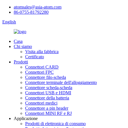
atomsales@asia-atom.com
86-0755-81792280
English
Casa
Chi siamo
Visita alla fabbrica
Certificato
Prodotti
Connettori CARD
Connettori FPC
Connettore filo-scheda
Connettore terminale dell'alloggiamento
Connettore scheda-scheda
Connettori USB e HDMI
Connettore della batteria
Connettori medici
Connettore a pin header
Connettori MINI RF e RJ
Applicazione
Prodotti di elettronica di consumo