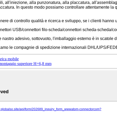
li, all'iniezione, alla punzonatura, alla placcatura, all'assemblag
 placcatura. In questo modo possiamo controllare attentamente la
ere di controllo qualità e ricerca e sviluppo, se i clienti hanno
onnettori USB/connettori filo-scheda/connettori scheda-scheda/c
e nastro adesivo, sottovuoto, l'imballaggio esterno è in scatole d
egliamo le compagnie di spedizione internazionali DHL/UPS/FE
rica mobile
 montaggio superiore H=6,8 mm