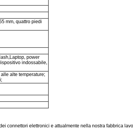
,55 mm, quattro piedi
lash,
Laptop, power
dispositivo indossabile,
 alle alte temperature;
;
i connettori elettronici e attualmente nella nostra fabbrica lav