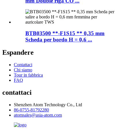
mm Double riga CO ...
BTB03500 **-F1S15 ** 0,35 mm
Scheda per bordo H = 0,6 ...
Espandere
Contattaci
Chi siamo
Tour in fabbrica
FAQ
contattaci
Shenzhen Atom Technology Co., Ltd
86-0755-81792280
atomsales@asia-atom.com