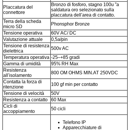
Bronzo di fosforo, stagno 100u ”a
Placcatura del
saldatura oro selezionato sulla
connettore
placcatura dell'area di contatto.
Terra della scheda
Phonsphor Bronze
micro SD
Tensione operativa
60V AC/ DC
Valutazione attuale
0,5a/pin
Tensione di resistenza
500v AC
dielettrica
Temperatura operativa
-25–+85 gradi
Gamma di umidità
95% RH Max
Resistenza
800 OM OHMS MIN.AT 250VDC
all'isolamento
Contatta la forza di
100 gf min per contatto
ritenzione
Tensione di velocità
50V
Resistenza a contatto
60 Max
Cicli di
50 cicli
accoppiamento
Telefono IP
Apparecchiature di