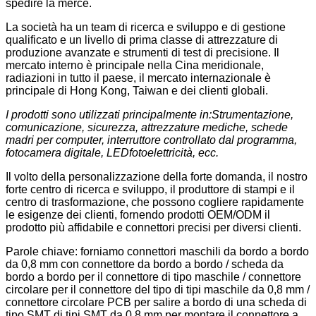
spedire la merce.
La società ha un team di ricerca e sviluppo e di gestione
qualificato e un livello di prima classe di attrezzature di
produzione avanzate e strumenti di test di precisione. Il
mercato interno è principale nella Cina meridionale,
radiazioni in tutto il paese, il mercato internazionale è
principale di Hong Kong, Taiwan e dei clienti globali.
I prodotti sono utilizzati principalmente in:
Strumentazione,
comunicazione, sicurezza, attrezzature mediche, schede
madri per computer, interruttore controllato dal programma,
fotocamera digitale, LED
fotoelettricità
, ecc.
Il volto della personalizzazione della forte domanda, il nostro
forte centro di ricerca e sviluppo, il produttore di stampi e il
centro di trasformazione, che possono cogliere rapidamente
le esigenze dei clienti, fornendo prodotti OEM/ODM il
prodotto più affidabile e connettori precisi per diversi clienti.
Parole chiave: forniamo connettori maschili da bordo a bordo
da 0,8 mm con connettore da bordo a bordo / scheda da
bordo a bordo per il connettore di tipo maschile / connettore
circolare per il connettore del tipo di tipi maschile da 0,8 mm /
connettore circolare PCB per salire a bordo di una scheda di
tipo SMT di tipi SMT da 0,8 mm per montare il connettore a