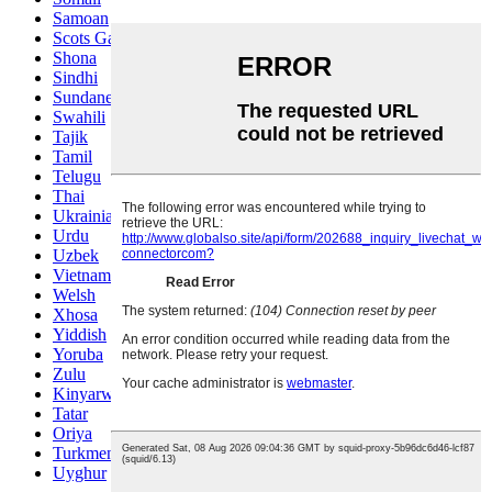
Samoan
Scots Gaelic
Shona
Sindhi
Sundanese
Swahili
Tajik
Tamil
Telugu
Thai
Ukrainian
Urdu
Uzbek
Vietnamese
Welsh
Xhosa
Yiddish
Yoruba
Zulu
Kinyarwanda
Tatar
Oriya
Turkmen
Uyghur