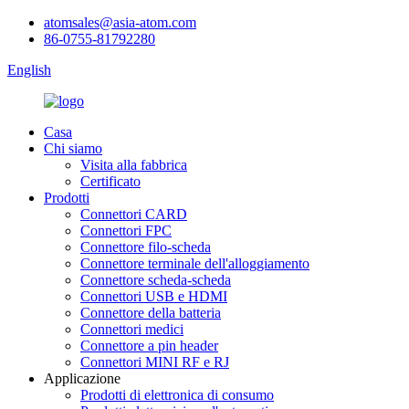
atomsales@asia-atom.com
86-0755-81792280
English
Casa
Chi siamo
Visita alla fabbrica
Certificato
Prodotti
Connettori CARD
Connettori FPC
Connettore filo-scheda
Connettore terminale dell'alloggiamento
Connettore scheda-scheda
Connettori USB e HDMI
Connettore della batteria
Connettori medici
Connettore a pin header
Connettori MINI RF e RJ
Applicazione
Prodotti di elettronica di consumo